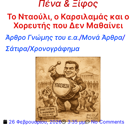
Πένα & Ξίφος
Το Νταούλι, ο Καρσιλαμάς και ο
Χορευτής που Δεν Μαθαίνει
Άρθρο Γνώμης του ε.α.
/
Μονά Άρθρα
/
Σάτιρα
/
Χρονογράφημα
26 Φεβρουαρίου, 2026
3:35 μμ
No Comments