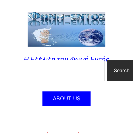
Η Εξέλιξη του Φωνή Εντός
Search
ABOUT US