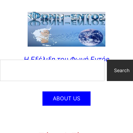
Η Εξέλιξη του Φωνή Εντός
Search
ABOUT US