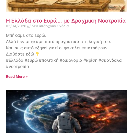
Η Ελλάδα στο Ευρώ… με Δραχμική Νοοτροπία
05/04/2026
Δεν υπάρχουν Σχόλια
Μπήκαμε στο ευρώ.
Αλλά δεν μπήκαμε ποτέ πραγματικά στη λογική του.
Και ίσως αυτό εξηγεί γιατί οι φάκελοι επιστρέφουν.
Διαβάστε εδώ
#Ελλάδα #ευρώ #πολιτική #οικονομία #κρίση #σκάνδαλα
#νοοτροπία
Read More »