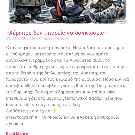
«Χέρι που δεν μπορείς να δαγκώσεις»
29/03/2026
Δεν υπάρχουν Σχόλια
Όταν οι ηγέτες αναζητούν δόξα, Νόμπελ και υστεροφημία,
οι “σύμμαχοι” μετατρέπονται απλώς σε νομίσματα
συναλλαγής. Γραμμένο στις 13 Αυγούστου 2025, το
παρακάτω άρθρο ρίχνει φως στα πραγματικά κίνητρα πίσω
από τη βιτρίνα της διπλωματίας: την Αρκτική, τον
παράγοντα Κίνα και τον εγωισμό της εξουσίας. Πόσο κυνικά
επιβεβαιώθηκε η πρόβλεψη για τη θυσία της Ουκρανίας και
της Ευρώπης; Το κείμενο δημοσιεύεται αυτούσιο. Μια
υπενθύμιση ότι στο μεγάλο γεωπολιτικό παζάρι, χέρι που
δεν μπορείς να δαγκώσεις, το φιλάς.
Διαβάστε τη συνέχεια
#Γεωπολιτική #ΗΠΑ #Ρωσία #Κίνα #Αρκτική #Ουκρανία
#Ευρώπη
Read More »