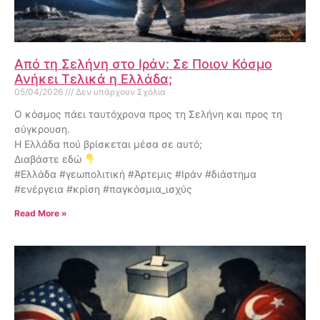
Από τη Σελήνη στο Ιράν: Σε Ποιον Κόσμο
Ανήκει Τελικά η Ελλάδα;
05/04/2026
Δεν υπάρχουν Σχόλια
Ο κόσμος πάει ταυτόχρονα προς τη Σελήνη και προς τη
σύγκρουση.
Η Ελλάδα πού βρίσκεται μέσα σε αυτό;
Διαβάστε εδώ
#Ελλάδα #γεωπολιτική #Άρτεμις #Ιράν #διάστημα
#ενέργεια #κρίση #παγκόσμια_ισχύς
Read More »