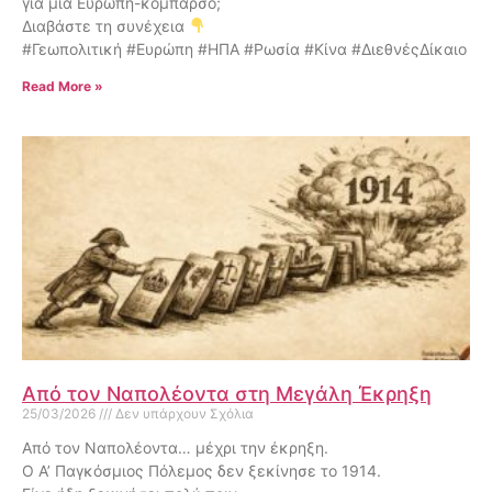
για μια Ευρώπη-κομπάρσο;
Διαβάστε τη συνέχεια
#Γεωπολιτική #Ευρώπη #ΗΠΑ #Ρωσία #Κίνα #ΔιεθνέςΔίκαιο
Read More »
Από τον Ναπολέοντα στη Μεγάλη Έκρηξη
25/03/2026
Δεν υπάρχουν Σχόλια
Από τον Ναπολέοντα… μέχρι την έκρηξη.
Ο Α’ Παγκόσμιος Πόλεμος δεν ξεκίνησε το 1914.