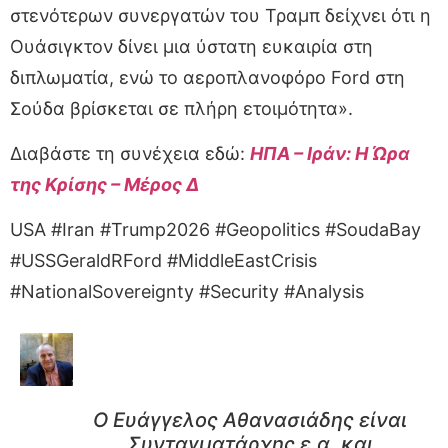
στενότερων συνεργατών του Τραμπ δείχνει ότι η
Ουάσιγκτον δίνει μια ύστατη ευκαιρία στη
διπλωματία, ενώ το αεροπλανοφόρο Ford στη
Σούδα βρίσκεται σε πλήρη ετοιμότητα».
Διαβάστε τη συνέχεια εδώ:
ΗΠΑ – Ιράν: Η Ώρα
της Κρίσης – Μέρος Δ
USA #Iran #Trump2026 #Geopolitics #SoudaBay
#USSGeraldRFord #MiddleEastCrisis
#NationalSovereignty #Security #Analysis
Ο Ευάγγελος Αθανασιάδης είναι
Συνταγματάρχης ε.α. και