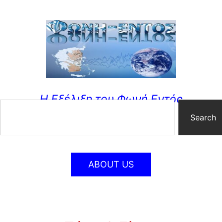
Η Εξέλιξη του Φωνή Εντός
Search
ABOUT US