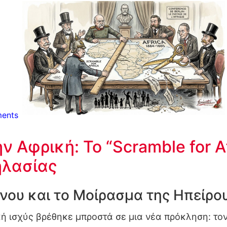
ents
 Αφρική: Το “Scramble for Af
ηλασίας
νου και το Μοίρασμα της Ηπείρου
κή ισχύς βρέθηκε μπροστά σε μια νέα πρόκληση: το