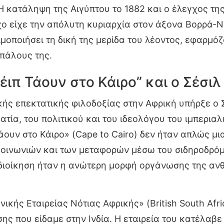
 Η κατάληψη της Αιγύπτου το 1882 και ο έλεγχος τ
χο είχε την απόλυτη κυριαρχία στον άξονα Βορρά-Νό
μοποιήσει τη δική της μερίδα του λέοντος, εφαρμό
ιπάλους της.
έιπ Τάουν στο Κάιρο” και ο Σέσι
ής επεκτατικής φιλοδοξίας στην Αφρική υπήρξε ο 
ματία, του πολιτικού και του ιδεολόγου του ιμπερια
άουν στο Κάιρο» (Cape to Cairo) δεν ήταν απλώς μ
κοινωνιών και των μεταφορών μέσω του σιδηροδρόμ
 διοίκηση ήταν η ανώτερη μορφή οργάνωσης της ανθ
νικής Εταιρείας Νότιας Αφρικής» (British South Afr
σης που είδαμε στην Ινδία. Η εταιρεία του κατέλα