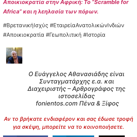
Αποικιοκρατία στην Αφρική: Το “Scramble for
Africa” και η λεηλασία των πόρων.
#ΒρετανικήΙσχύς #ΕταιρείαΑνατολικώνΙνδιών
#Αποικιοκρατία #Γεωπολιτική #Ιστορία
Ο Ευάγγελος Αθανασιάδης είναι
Συνταγματάρχης ε.α. και
Διαχειριστής – Αρθρογράφος της
ιστοσελίδας
fonientos.com Πένα & Ξίφος
Αν το βρήκατε ενδιαφέρον και σας έδωσε τροφή
για σκέψη, μπορείτε να το κοινοποιήσετε.