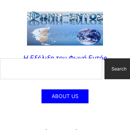
Η Εξέλιξη του Φωνή Εντός
Search
ABOUT US