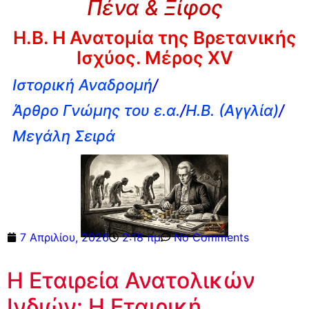
Πένα & Ξίφος
Η.Β. Η Ανατομία της Βρετανικής
Ισχύος. Μέρος XV
Ιστορική Αναδρομή
/
Άρθρο Γνώμης του ε.α.
/
Η.Β. (Αγγλία)
/
Μεγάλη Σειρά
7 Απριλίου, 2026
2:18 πμ
No Comments
Η Εταιρεία Ανατολικών
Ινδιών: Η Εταιρική