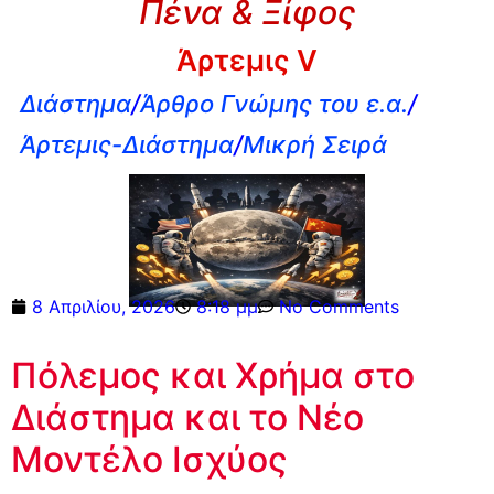
Πένα & Ξίφος
Άρτεμις V
Διάστημα
/
Άρθρο Γνώμης του ε.α.
/
Άρτεμις-Διάστημα
/
Μικρή Σειρά
8 Απριλίου, 2026
8:18 μμ
No Comments
Πόλεμος και Χρήμα στο
Διάστημα και το Νέο
Μοντέλο Ισχύος