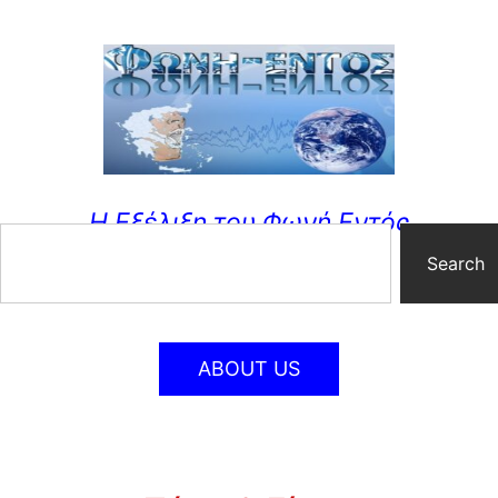
Η Εξέλιξη του Φωνή Εντός
Search
ABOUT US