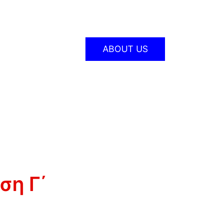
ABOUT US
ση Γ΄