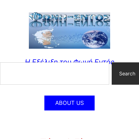
Η Εξέλιξη του Φωνή Εντός
Search
ABOUT US