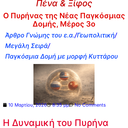
Πένα & Ξίφος
Ο Πυρήνας της Νέας Παγκόσμιας
Δομής, Μέρος 3ο
Άρθρο Γνώμης του ε.α.
/
Γεωπολιτική
/
Μεγάλη Σειρά
/
Παγκόσμια Δομή με μορφή Κυττάρου
10 Μαρτίου, 2026
8:35 μμ
No Comments
Η Δυναμική του Πυρήνα