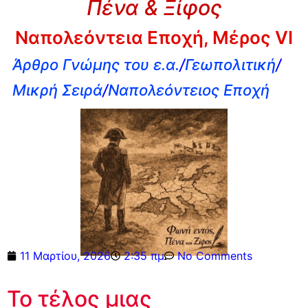
Πένα & Ξίφος
Ναπολεόντεια Εποχή, Μέρος VI
Άρθρο Γνώμης του ε.α.
/
Γεωπολιτική
/
Μικρή Σειρά
/
Ναπολεόντειος Εποχή
11 Μαρτίου, 2026
2:35 πμ
No Comments
Το τέλος μιας