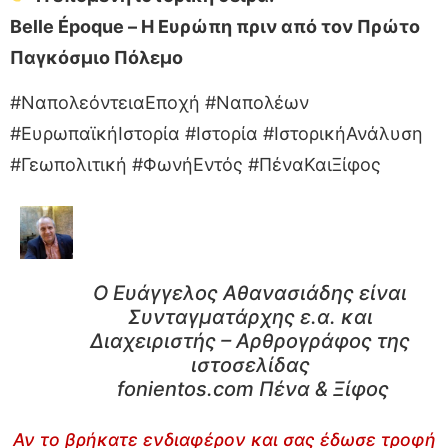
Belle Époque – Η Ευρώπη πριν από τον Πρώτο
Παγκόσμιο Πόλεμο
#ΝαπολεόντειαΕποχή #Ναπολέων
#ΕυρωπαϊκήΙστορία #Ιστορία #ΙστορικήΑνάλυση
#Γεωπολιτική #ΦωνήΕντός #ΠέναΚαιΞίφος
Ο Ευάγγελος Αθανασιάδης είναι
Συνταγματάρχης ε.α. και
Διαχειριστής – Αρθρογράφος της
ιστοσελίδας
fonientos.com Πένα & Ξίφος
Αν το βρήκατε ενδιαφέρον και σας έδωσε τροφή