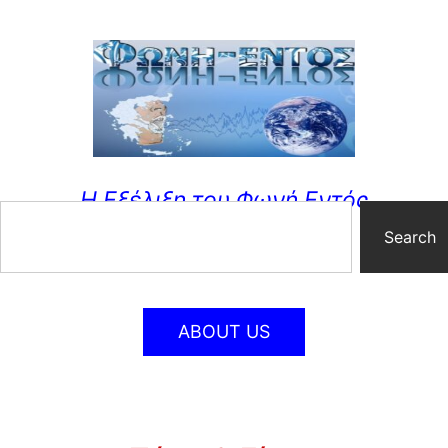
Η Εξέλιξη του Φωνή Εντός
Search
ABOUT US