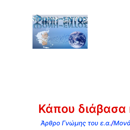
Κάπου διάβασα 
Άρθρο Γνώμης του ε.α.
/
Μονά