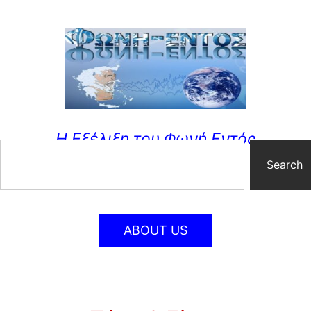
Η Εξέλιξη του Φωνή Εντός
Search
ABOUT US