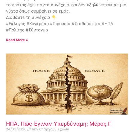
το κράτος έχει πάντα συνέχεια και δεν «ξηλώνεται» σε μια
νύχτα όπως συμβαίνει σε εμάς.
Διαβάστε τη συνέχεια
#Εκλογές #Κογκρέσο #Γερουσία #Σταθερότητα #ΗΠΑ
#Πολίτης #Σύνταγμα
Read More »
ΗΠΑ. Πώς Έγιναν Υπερδύναμη; Μέρος Γ
24/03/2026
Δεν υπάρχουν Σχόλια