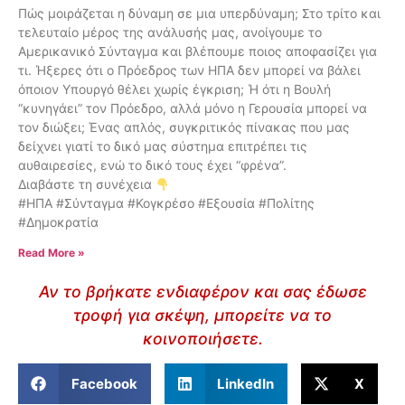
Πώς μοιράζεται η δύναμη σε μια υπερδύναμη; Στο τρίτο και
τελευταίο μέρος της ανάλυσής μας, ανοίγουμε το
Αμερικανικό Σύνταγμα και βλέπουμε ποιος αποφασίζει για
τι. Ήξερες ότι ο Πρόεδρος των ΗΠΑ δεν μπορεί να βάλει
όποιον Υπουργό θέλει χωρίς έγκριση; Ή ότι η Βουλή
“κυνηγάει” τον Πρόεδρο, αλλά μόνο η Γερουσία μπορεί να
τον διώξει; Ένας απλός, συγκριτικός πίνακας που μας
δείχνει γιατί το δικό μας σύστημα επιτρέπει τις
αυθαιρεσίες, ενώ το δικό τους έχει “φρένα”.
Διαβάστε τη συνέχεια
#ΗΠΑ #Σύνταγμα #Κογκρέσο #Εξουσία #Πολίτης
#Δημοκρατία
Read More »
Αν το βρήκατε ενδιαφέρον και σας έδωσε
τροφή για σκέψη, μπορείτε να το
κοινοποιήσετε.
Facebook
LinkedIn
X