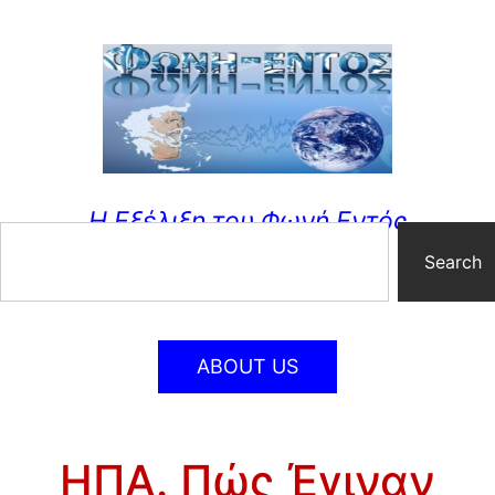
Η Εξέλιξη του Φωνή Εντός
Search
ABOUT US
ΗΠΑ. Πώς Έγιναν