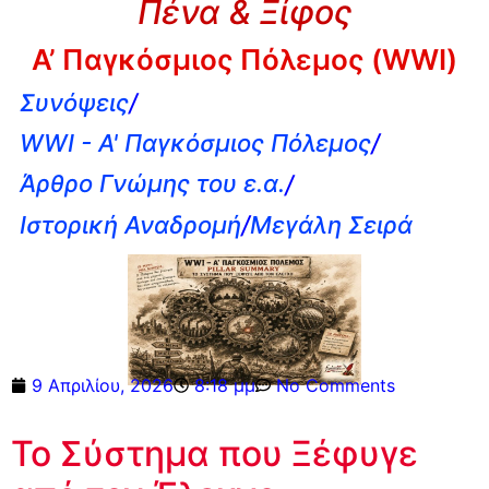
Πένα & Ξίφος
Α’ Παγκόσμιος Πόλεμος (WWI)
Συνόψεις
/
WWI - A' Παγκόσμιος Πόλεμος
/
Άρθρο Γνώμης του ε.α.
/
Ιστορική Αναδρομή
/
Μεγάλη Σειρά
9 Απριλίου, 2026
8:18 μμ
No Comments
Το Σύστημα που Ξέφυγε