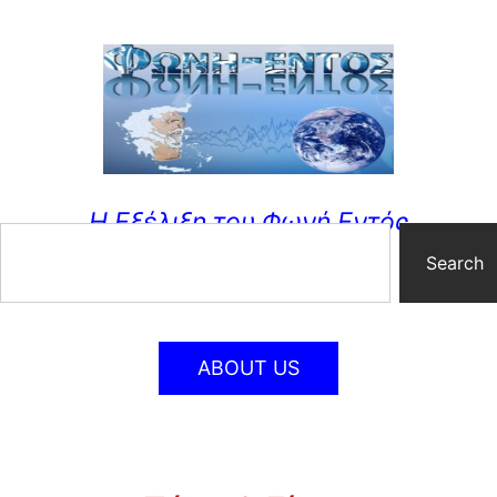
Η Εξέλιξη του Φωνή Εντός
Search
ABOUT US