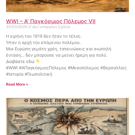
WWI – Α’ Παγκόσμιος Πόλεμος VII
30/03/2026
Δεν υπάρχουν Σχόλια
Η ειρήνη του 1919 δεν ήταν το τέλος.
Ήταν η αρχή του επόμενου πολέμου.
Μια Ευρώπη γεμάτη χρέη, ταπεινώσεις και σιωπηλή
ένταση… δεν μπορούσε να μείνει ήρεμη για πολύ.
Διαβάστε εδώ
#WWI #ΑΠαγκόσμιοςΠόλεμος #Μεσοπόλεμος #Βερσαλλίες
#Ιστορία #Γεωπολιτική
Read More »