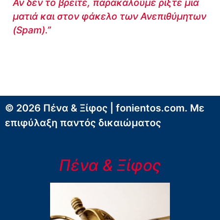
Αν δεν το βρείτε, παρακαλούμε ρίξτε μια
ματιά και στον φάκελο των Ανεπιθύμητων
(Spam).”
© 2026 Πένα & Ξίφος | fonientos.com. Με
επιφύλαξη παντός δικαιώματος
Πένα & Ξίφος