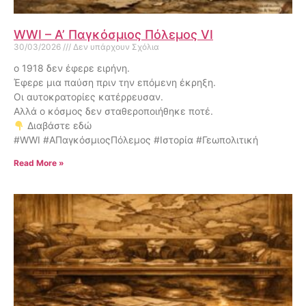
WWI – Α’ Παγκόσμιος Πόλεμος VI
30/03/2026
Δεν υπάρχουν Σχόλια
ο 1918 δεν έφερε ειρήνη.
Έφερε μια παύση πριν την επόμενη έκρηξη.
Οι αυτοκρατορίες κατέρρευσαν.
Αλλά ο κόσμος δεν σταθεροποιήθηκε ποτέ.
Διαβάστε εδώ
#WWI #ΑΠαγκόσμιοςΠόλεμος #Ιστορία #Γεωπολιτική
Read More »