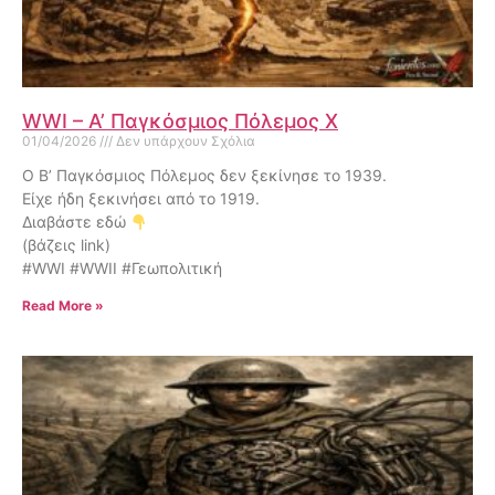
WWI – Α’ Παγκόσμιος Πόλεμος X
01/04/2026
Δεν υπάρχουν Σχόλια
Ο Β’ Παγκόσμιος Πόλεμος δεν ξεκίνησε το 1939.
Είχε ήδη ξεκινήσει από το 1919.
Διαβάστε εδώ
(βάζεις link)
#WWI #WWII #Γεωπολιτική
Read More »