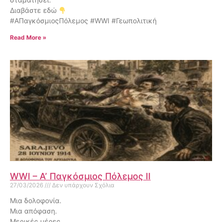
Διαβάστε εδώ
#ΑΠαγκόσμιοςΠόλεμος #WWI #Γεωπολιτική
Read More »
WWI – Α’ Παγκόσμιος Πόλεμος II
27/03/2026
Δεν υπάρχουν Σχόλια
Μια δολοφονία.
Μια απόφαση.
Μερικές μέρες.