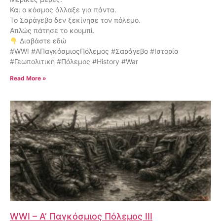
Και ο κόσμος άλλαξε για πάντα.
Το Σαράγεβο δεν ξεκίνησε τον πόλεμο.
Απλώς πάτησε το κουμπί.
Διαβάστε εδώ
#WWI #ΑΠαγκόσμιοςΠόλεμος #Σαράγεβο #Ιστορία
#Γεωπολιτική #Πόλεμος #History #War
Read More »
WWI – Α’ Παγκόσμιος Πόλεμος III