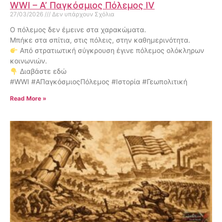
WWI – Α’ Παγκόσμιος Πόλεμος IV
27/03/2026
Δεν υπάρχουν Σχόλια
Ο πόλεμος δεν έμεινε στα χαρακώματα.
Μπήκε στα σπίτια, στις πόλεις, στην καθημερινότητα.
Από στρατιωτική σύγκρουση έγινε πόλεμος ολόκληρων
κοινωνιών.
Διαβάστε εδώ
#WWI #ΑΠαγκόσμιοςΠόλεμος #Ιστορία #Γεωπολιτική
Read More »