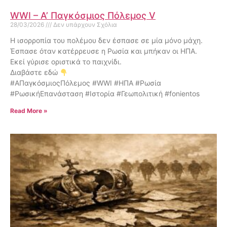
WWI – Α’ Παγκόσμιος Πόλεμος V
28/03/2026
Δεν υπάρχουν Σχόλια
Η ισορροπία του πολέμου δεν έσπασε σε μία μόνο μάχη.
Έσπασε όταν κατέρρευσε η Ρωσία και μπήκαν οι ΗΠΑ.
Εκεί γύρισε οριστικά το παιχνίδι.
Διαβάστε εδώ
#ΑΠαγκόσμιοςΠόλεμος #WWI #ΗΠΑ #Ρωσία
#ΡωσικήΕπανάσταση #Ιστορία #Γεωπολιτική #fonientos
Read More »