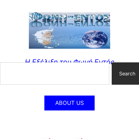
Η Εξέλιξη του Φωνή Εντός
Search
ABOUT US