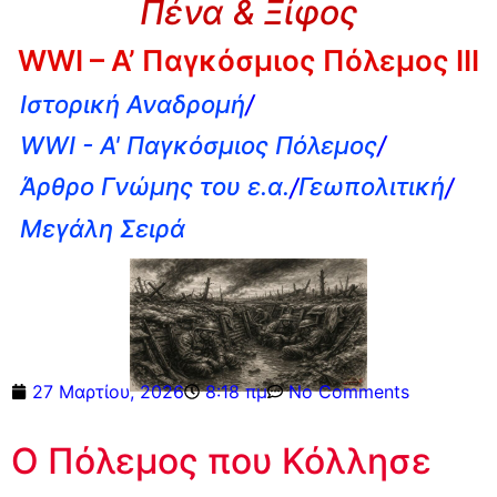
Πένα & Ξίφος
WWI – Α’ Παγκόσμιος Πόλεμος III
Ιστορική Αναδρομή
/
WWI - A' Παγκόσμιος Πόλεμος
/
Άρθρο Γνώμης του ε.α.
/
Γεωπολιτική
/
Μεγάλη Σειρά
27 Μαρτίου, 2026
8:18 πμ
No Comments
Ο Πόλεμος που Κόλλησε