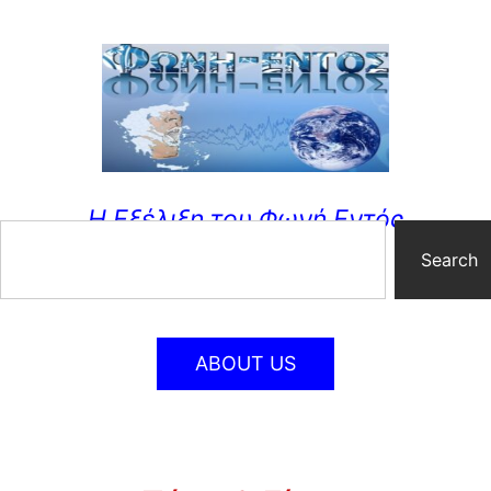
Η Εξέλιξη του Φωνή Εντός
Search
ABOUT US