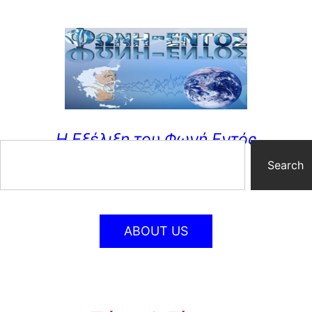
Η Εξέλιξη του Φωνή Εντός
Search
ABOUT US