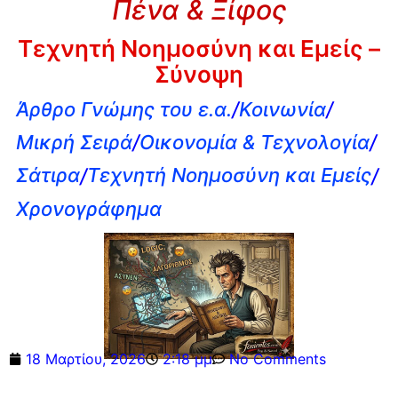
Πένα & Ξίφος
Τεχνητή Νοημοσύνη και Εμείς –
Σύνοψη
Άρθρο Γνώμης του ε.α.
/
Κοινωνία
/
Μικρή Σειρά
/
Οικονομία & Τεχνολογία
/
Σάτιρα
/
Τεχνητή Νοημοσύνη και Εμείς
/
Χρονογράφημα
18 Μαρτίου, 2026
2:18 μμ
No Comments