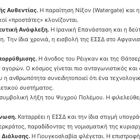
κής Αυθεντίας.
Η παραίτηση Νίξον (Watergate) και η
οί «προστάτες» κλονίζονται.
ευτική Ανάφλεξη.
Η Ιρανική Επανάσταση και η δεύ
η. Την ίδια χρονιά, η εισβολή της ΕΣΣΔ στο Αφγανι
πορρύθμισης.
Η άνοδος του Ρέιγκαν και της Θάτσερ
ν αγορών. Ο κόσμος γίνεται πιο ανταγωνιστικός και
υ η ανθρωπότητα συνειδητοποιεί ότι ένα τεχνολογικ
ιετικού συστήματος.
συμβολική λήξη του Ψυχρού Πολέμου. Η φιλελεύθε
Ένωση.
Καταρρέει η ΕΣΣΔ και την ίδια στιγμή υπογρ
ρκράτος, παραδίδοντας τη νομισματική της κυριαρχ
ς Διάλυσης.
Η Γιουγκοσλαβία φλέγεται. Η επιστρο