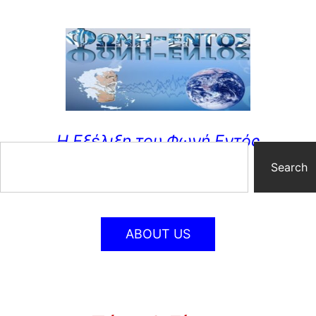
Η Εξέλιξη του Φωνή Εντός
Search
ABOUT US