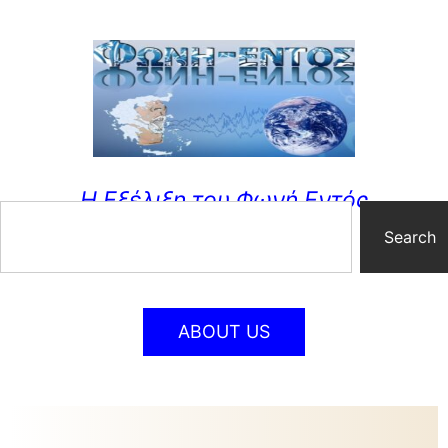
Η Εξέλιξη του Φωνή Εντός
Search
ABOUT US