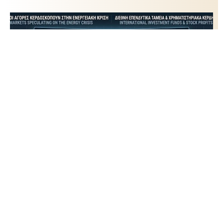
Ποιους εξυπηρετεί η κρίση στο Περσικό; –
Μέρος II