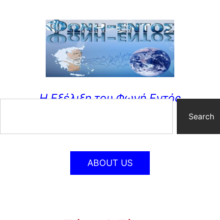
Η Εξέλιξη του Φωνή Εντός
Search
ABOUT US