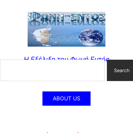
Η Εξέλιξη του Φωνή Εντός
Search
ABOUT US