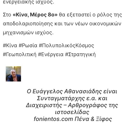
ενεργειακής ισχύος.
Στο
«Κίνα, Μέρος 8ο»
θα εξεταστεί ο ρόλος της
αποδολαριοποίησης και των νέων οικονομικών
μηχανισμών ισχύος.
#Κίνα #Ρωσία #ΠολυπολικόςΚόσμος
#Γεωπολιτική #Ενέργεια #Στρατηγική
Ο Ευάγγελος Αθανασιάδης είναι
Συνταγματάρχης ε.α. και
Διαχειριστής – Αρθρογράφος της
ιστοσελίδας
fonientos.com Πένα & Ξίφος