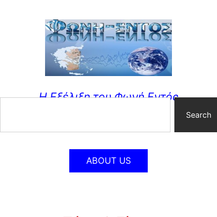
Η Εξέλιξη του Φωνή Εντός
Search
ABOUT US