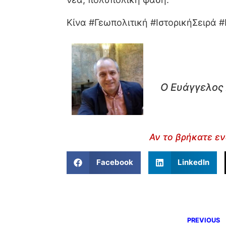
Κίνα #Γεωπολιτική #ΙστορικήΣειρά
Ο Ευάγγελος 
Αν το βρήκατε εν
Facebook
LinkedIn
PREVIOUS