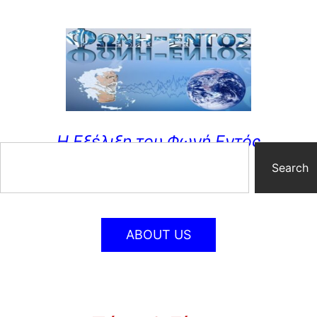
Η Εξέλιξη του Φωνή Εντός
Search
ABOUT US