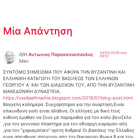
Μία Απάντηση
24/02/2026 στις
Ο/Η
Αντωνιος Παρασκευοπουλος
09:51
λέει:
ΣΥΝΤΟΜΟ ΣΗΜΕΙΩΜΑ ΠΟΥ ΑΦΟΡΑ ΤΗΝ ΒΥΖΑΝΤΙΝΗ ΚΑΙ
ΕΛΛΗΝΙΚΗ ΚΑΤΑΓΩΓΗ ΤΟΥ ΒΑΣΙΛΕΩΣ ΤΩΝ ΕΛΛΗΝΩΝ
ΓΕΩΡΓΙΟΥ Α΄ ΚΑΙ ΤΩΝ ΔΙΑΔΟΧΩΝ ΤΟΥ, ΑΠΟ ΤΗΝ ΒΥΖΑΝΤΙΝΗ
ΜΑΚΕΔΟΝΙΚΗ ΔΥΝΑΣΤΕΙΑ.
https://vasiliaethnarhia.blogspot.com/2018/07/blog-post.html
Βαγγελη καλημερα .Συγχαρητηρια για την αναρτηση.Ειναι
επικυνδυνη γιατι ειναι αληθινη. Οι ελληνες με δικη τους
ευθυνη εμαθαν να ζουν με παραμυθια για τον καλο βενιζελο
,για τον γεννναιο πλαστηρα για τον εθναρχη καραμαν-αλη
,για τον ”χαρισματικο” ηγετη Ανδρεα! Οι βασιλεις της Ελλαδος
ειναι απευθειας απογονοι απο τον Νικηφορο Φωκα Β και τον