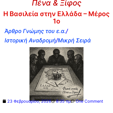
Πένα & Ξίφος
Η Βασιλεία στην Ελλάδα – Μέρος
1o
Άρθρο Γνώμης του ε.α.
/
Ιστορική Αναδρομή
/
Μικρή Σειρά
23 Φεβρουαρίου, 2026
8:35 πμ
One Comment