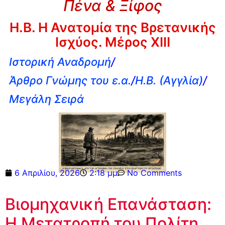
Πένα & Ξίφος
Η.Β. Η Ανατομία της Βρετανικής
Ισχύος. Μέρος XIII
Ιστορική Αναδρομή
/
Άρθρο Γνώμης του ε.α.
/
Η.Β. (Αγγλία)
/
Μεγάλη Σειρά
6 Απριλίου, 2026
2:18 μμ
No Comments
Βιομηχανική Επανάσταση:
Η Μετατροπή του Πολίτη