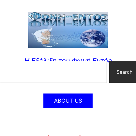
Η Εξέλιξη του Φωνή Εντός
Search
ABOUT US