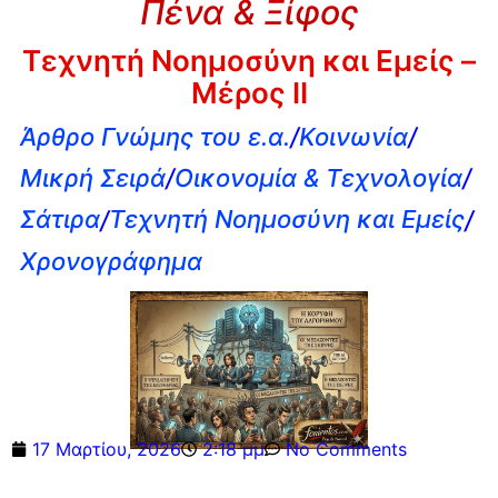
Πένα & Ξίφος
Τεχνητή Νοημοσύνη και Εμείς –
Μέρος ΙΙ
Άρθρο Γνώμης του ε.α.
/
Κοινωνία
/
Μικρή Σειρά
/
Οικονομία & Τεχνολογία
/
Σάτιρα
/
Τεχνητή Νοημοσύνη και Εμείς
/
Χρονογράφημα
17 Μαρτίου, 2026
2:18 μμ
No Comments