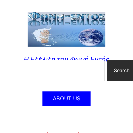
Η Εξέλιξη του Φωνή Εντός
Search
ABOUT US