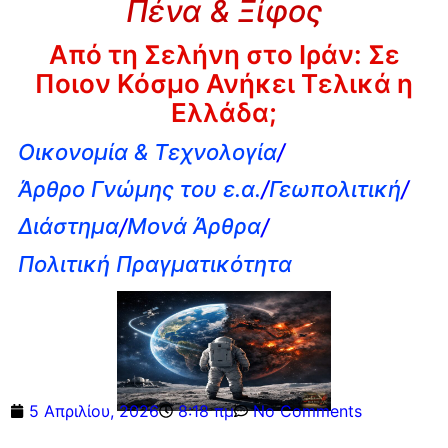
Πένα & Ξίφος
Από τη Σελήνη στο Ιράν: Σε
Ποιον Κόσμο Ανήκει Τελικά η
Ελλάδα;
Οικονομία & Τεχνολογία
/
Άρθρο Γνώμης του ε.α.
/
Γεωπολιτική
/
Διάστημα
/
Μονά Άρθρα
/
Πολιτική Πραγματικότητα
5 Απριλίου, 2026
8:18 πμ
No Comments