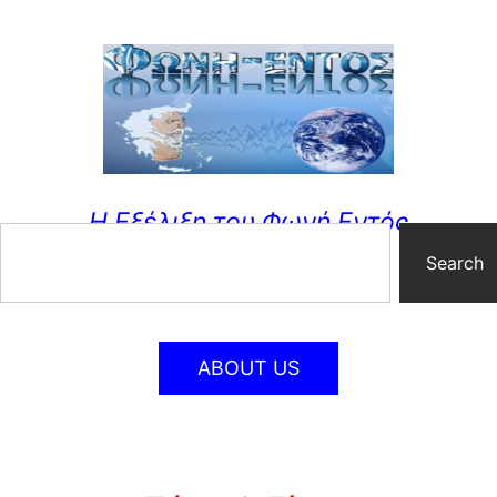
Η Εξέλιξη του Φωνή Εντός
Search
ABOUT US