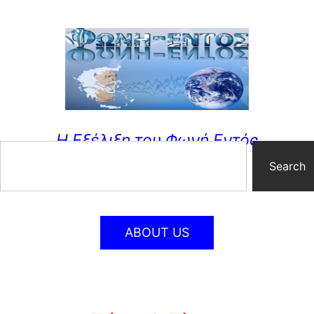
Η Εξέλιξη του Φωνή Εντός
Search
ABOUT US