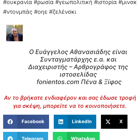
#ουκρανία #ρωσία #γεωπολιτική #ιστορία #μινσκ
#ντονμπάς #οηε #ζελένσκι
Ο Ευάγγελος Αθανασιάδης είναι
Συνταγματάρχης ε.α. και
Διαχειριστής – Αρθρογράφος της
ιστοσελίδας
fonientos.com Πένα & Ξίφος
Αν το βρήκατε ενδιαφέρον και σας έδωσε τροφή
για σκέψη, μπορείτε να το κοινοποιήσετε.
Facebook
LinkedIn
X
Telegram
WhatsApp