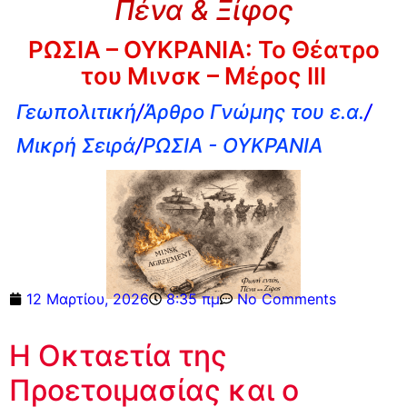
Πένα & Ξίφος
ΡΩΣΙΑ – ΟΥΚΡΑΝΙΑ: Το Θέατρο
του Μινσκ – Μέρος III
Γεωπολιτική
/
Άρθρο Γνώμης του ε.α.
/
Μικρή Σειρά
/
ΡΩΣΙΑ - ΟΥΚΡΑΝΙΑ
12 Μαρτίου, 2026
8:35 πμ
No Comments
Η Οκταετία της
Προετοιμασίας και ο