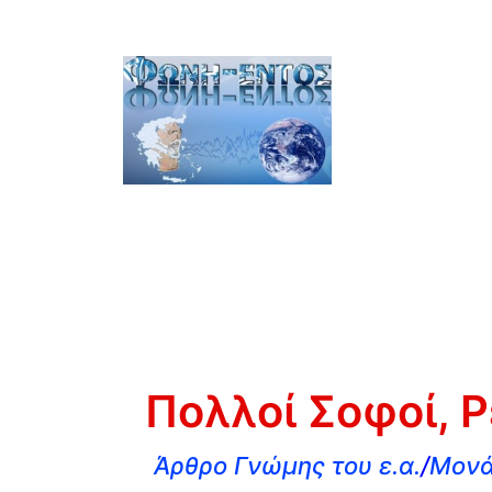
Πολλοί Σοφοί, Ρ
Άρθρο Γνώμης του ε.α.
/
Μονά