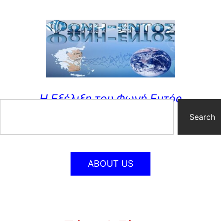
Η Εξέλιξη του Φωνή Εντός
Search
ABOUT US