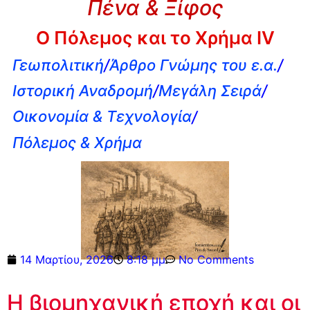
Πένα & Ξίφος
Ο Πόλεμος και το Χρήμα IV
Γεωπολιτική
/
Άρθρο Γνώμης του ε.α.
/
Ιστορική Αναδρομή
/
Μεγάλη Σειρά
/
Οικονομία & Τεχνολογία
/
Πόλεμος & Χρήμα
14 Μαρτίου, 2026
8:18 μμ
No Comments
Η βιομηχανική εποχή και οι