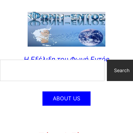
Η Εξέλιξη του Φωνή Εντός
Search
ABOUT US