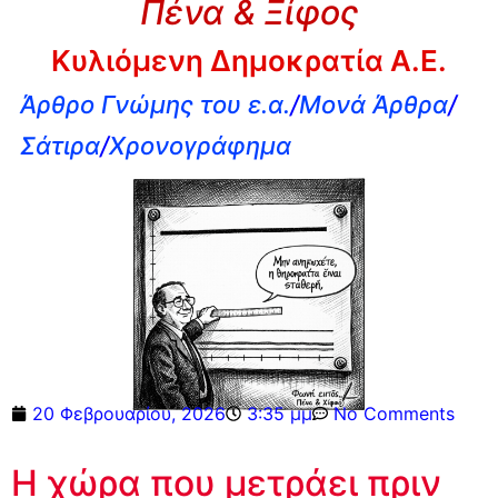
Πένα & Ξίφος
Κυλιόμενη Δημοκρατία Α.Ε.
Άρθρο Γνώμης του ε.α.
/
Μονά Άρθρα
/
Σάτιρα
/
Χρονογράφημα
20 Φεβρουαρίου, 2026
3:35 μμ
No Comments
Η χώρα που μετράει πριν