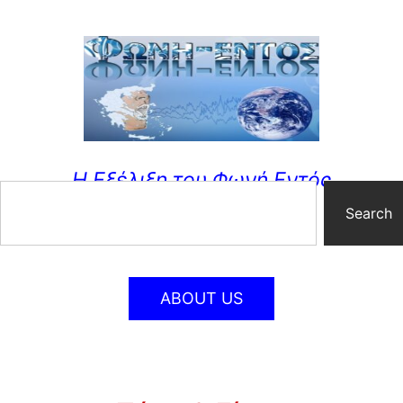
Η Εξέλιξη του Φωνή Εντός
Search
ABOUT US