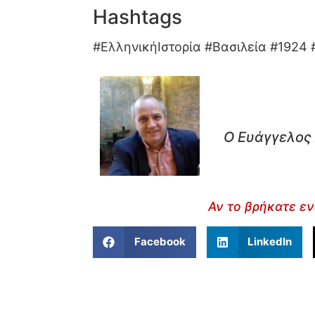
Hashtags
#ΕλληνικήΙστορία #Βασιλεία #1924
Ο Ευάγγελος 
Αν το βρήκατε εν
Facebook
LinkedIn