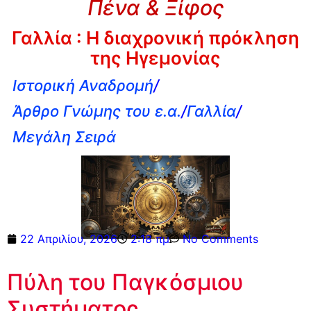
Πένα & Ξίφος
Γαλλία : Η διαχρονική πρόκληση
της Ηγεμονίας
Ιστορική Αναδρομή
/
Άρθρο Γνώμης του ε.α.
/
Γαλλία
/
Μεγάλη Σειρά
22 Απριλίου, 2026
2:18 πμ
No Comments
Πύλη του Παγκόσμιου
Συστήματος