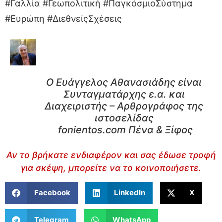
#Γαλλία #Γεωπολιτική #ΠαγκόσμιοΣύστημα
#Ευρώπη #ΔιεθνείςΣχέσεις
Ο Ευάγγελος Αθανασιάδης είναι
Συνταγματάρχης ε.α. και
Διαχειριστής – Αρθρογράφος της
ιστοσελίδας
fonientos.com Πένα & Ξίφος
Αν το βρήκατε ενδιαφέρον και σας έδωσε τροφή
για σκέψη, μπορείτε να το κοινοποιήσετε.
Facebook
LinkedIn
X
Telegram
WhatsApp