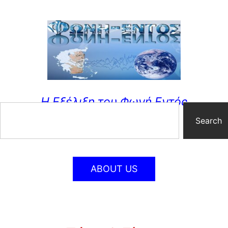
Η Εξέλιξη του Φωνή Εντός
Search
ABOUT US