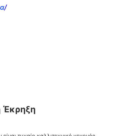
τα
/
ή Έκρηξη
ν είναι τυχαίο καλλιτεχνικό γεγονός.