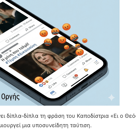
ι δίπλα-δίπλα τη φράση του Καποδίστρια «Ει ο Θεός
ιουργεί μια υποσυνείδητη ταύτιση.