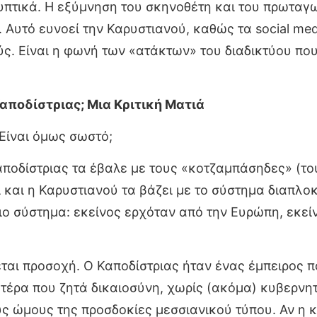
λυπτικά. Η εξύμνηση του σκηνοθέτη και του πρωταγ
 Αυτό ευνοεί την Καρυστιανού, καθώς τα social me
ύς. Είναι η φωνή των «ατάκτων» του διαδικτύου πο
Καποδίστριας; Μια Κριτική Ματιά
 Είναι όμως σωστό;
Καποδίστριας τα έβαλε με τους «κοτζαμπάσηδες» (τ
ι και η Καρυστιανού τα βάζει με το σύστημα διαπλο
ιο σύστημα: εκείνος ερχόταν από την Ευρώπη, εκεί
.
ζεται προσοχή. Ο Καποδίστριας ήταν ένας έμπειρος 
ητέρα που ζητά δικαιοσύνη, χωρίς (ακόμα) κυβερνητ
ους ώμους της προσδοκίες μεσσιανικού τύπου. Αν η 