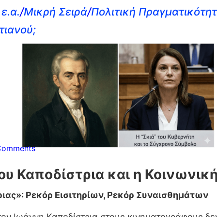
ε.α.
/
Μικρή Σειρά
/
Πολιτική Πραγματικότη
τιανού;
Comments
ου Καποδίστρια και η Κοινωνικ
ριας»: Ρεκόρ Εισιτηρίων, Ρεκόρ Συναισθημάτων
α τον Ιωάννη Καποδίστρια στους κινηματογράφους δε