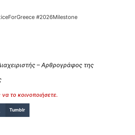
ticeForGreece #2026Milestone
Διαχειριστής – Αρθρογράφος της
ς
 να το κοινοποιήσετε.
Tumblr