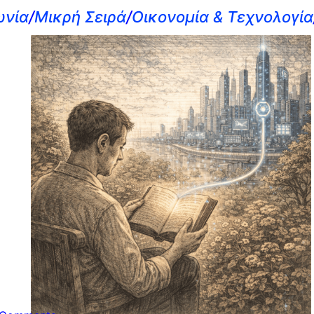
ωνία
/
Μικρή Σειρά
/
Οικονομία & Τεχνολογία