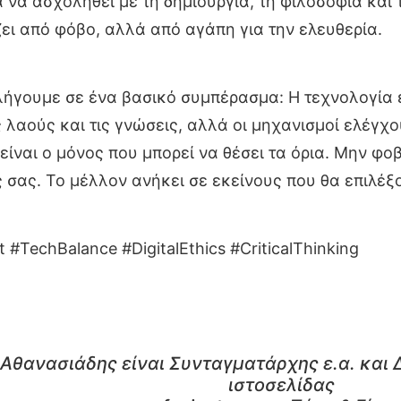
α ασχοληθεί με τη δημιουργία, τη φιλοσοφία και τ
ει από φόβο, αλλά από αγάπη για την ελευθερία.
λήγουμε σε ένα βασικό συμπέρασμα: Η τεχνολογία ε
 λαούς και τις γνώσεις, αλλά οι μηχανισμοί ελέγχο
ίναι ο μόνος που μπορεί να θέσει τα όρια. Μην φο
ς σας. Το μέλλον ανήκει σε εκείνους που θα επιλέ
#TechBalance #DigitalEthics #CriticalThinking
Αθανασιάδης είναι Συνταγματάρχης ε.α. και 
ιστοσελίδας