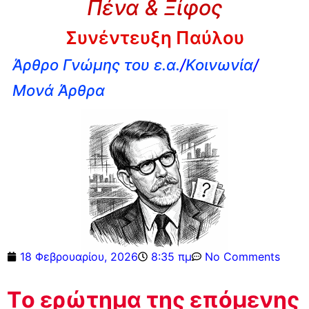
Πένα & Ξίφος
Συνέντευξη Παύλου
Άρθρο Γνώμης του ε.α.
/
Κοινωνία
/
Μονά Άρθρα
18 Φεβρουαρίου, 2026
8:35 πμ
No Comments
Tο ερώτημα της επόμενης