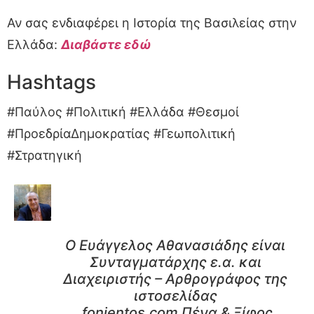
Αν σας ενδιαφέρει η Ιστορία της Βασιλείας στην
Ελλάδα:
Διαβάστε εδώ
Hashtags
#Παύλος #Πολιτική #Ελλάδα #Θεσμοί
#ΠροεδρίαΔημοκρατίας #Γεωπολιτική
#Στρατηγική
Ο Ευάγγελος Αθανασιάδης είναι
Συνταγματάρχης ε.α. και
Διαχειριστής – Αρθρογράφος της
ιστοσελίδας
fonientos.com Πένα & Ξίφος