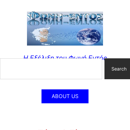
Η Εξέλιξη του Φωνή Εντός
Search
ABOUT US