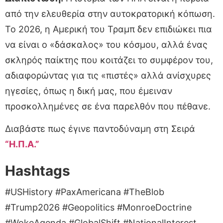
από την ελευθερία στην αυτοκρατορική κόπωση.
Το 2026, η Αμερική του Τραμπ δεν επιδιώκει πια
να είναι ο «δάσκαλος» του κόσμου, αλλά ένας
σκληρός παίκτης που κοιτάζει το συμφέρον του,
αδιαφορώντας για τις «πιστές» αλλά ανίσχυρες
ηγεσίες, όπως η δική μας, που έμειναν
προσκολλημένες σε ένα παρελθόν που πέθανε.
Διαβάστε πως έγινε παντοδύναμη στη Σειρά
“Η.Π.Α.”
Hashtags
#USHistory #PaxAmericana #TheBlob
#Trump2026 #Geopolitics #MonroeDoctrine
#WokeAgenda #GlobalShift #NationalInterest