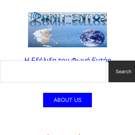
Η Εξέλιξη του Φωνή Εντός
Search
ABOUT US