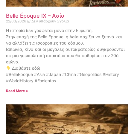
Belle Époque IX – Ασία
22/03/2026
Δεν υπάρχουν Σχόλια
Η ιστορία δεν γράφεται μόνο στην Ευρώπη.
Στην εποχή της Belle Époque, η Ασία αρχίζει να ξυπνά και
να αλλάζει τις ισορροπίες του κόσμου.
Ιαπωνία, Κίνα και οι μεγάλες αυτοκρατορίες συγκρούονται
σε μια γεωπολιτική σκακιέρα που θα καθορίσει τον 20ό
αιώνα.
Διαβάστε εδώ
#BelleEpoque #Asia #Japan #China #Geopolitics #History
#WorldHistory #Fonientos
Read More »