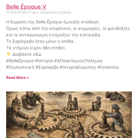
Belle Époque V
17/03/2026
Δεν υπάρχουν Σχόλια
Η Ευρώπη της Belle Époque έμοιαζε σταθερή.
Όμως κάτω από την επιφάνεια, οι συμμαχίες, οι φιλοδοξίες
και οι ανταγωνισμοί ετοίμαζαν την καταιγίδα.
Το Σαράγιεβο ήταν μόνο η σπίθα.
Τα ντόμινο είχαν ήδη στηθεί.
Διαβάστε εδώ
#BelleEpoque #Ιστορία #ΑΠαγκόσμιοςΠόλεμος
#Γεωπολιτική #Σαράγεβο #ΙστορίαΕυρώπης #fonientos
Read More »