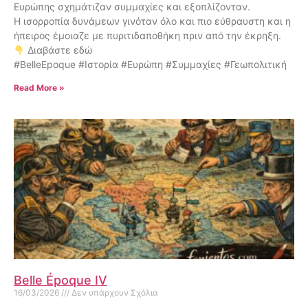
Ευρώπης σχημάτιζαν συμμαχίες και εξοπλίζονταν.
Η ισορροπία δυνάμεων γινόταν όλο και πιο εύθραυστη και η
ήπειρος έμοιαζε με πυριτιδαποθήκη πριν από την έκρηξη.
Διαβάστε εδώ
#BelleEpoque #Ιστορία #Ευρώπη #Συμμαχίες #Γεωπολιτική
Read More »
Belle Époque IV
16/03/2026
Δεν υπάρχουν Σχόλια