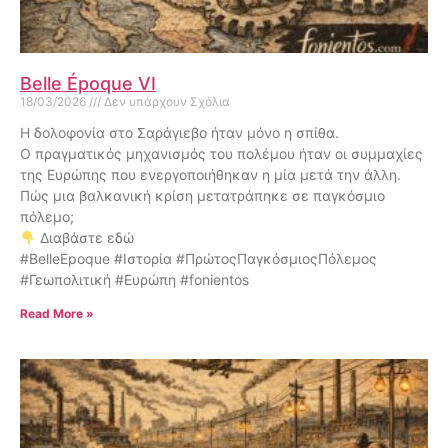
Belle Époque VI
18/03/2026
Δεν υπάρχουν Σχόλια
Η δολοφονία στο Σαράγιεβο ήταν μόνο η σπίθα.
Ο πραγματικός μηχανισμός του πολέμου ήταν οι συμμαχίες
της Ευρώπης που ενεργοποιήθηκαν η μία μετά την άλλη.
Πώς μια βαλκανική κρίση μετατράπηκε σε παγκόσμιο
πόλεμο;
Διαβάστε εδώ
#BelleEpoque #Ιστορία #ΠρώτοςΠαγκόσμιοςΠόλεμος
#Γεωπολιτική #Ευρώπη #fonientos
Read More »