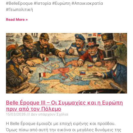
#BelleEpoque #Ιστορία #Ευρώπη #Αποικιοκρατία
#Γεωπολιτική
Read More »
Belle Époque III – Οι Συμμαχίες και η Ευρώπη
πριν από τον Πόλεμο
15/03/2026
Δεν υπάρχουν Σχόλια
Η Belle Époque έμοιαζε με εποχή ειρήνης και προόδου.
Όμως πίσω από αυτή την εικόνα οι μεγάλες δυνάμεις της