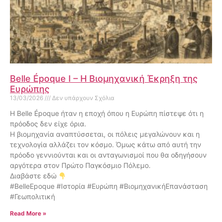
Belle Époque I – Η Βιομηχανική Έκρηξη της
Ευρώπης
13/03/2026
Δεν υπάρχουν Σχόλια
Η Belle Époque ήταν η εποχή όπου η Ευρώπη πίστεψε ότι η
πρόοδος δεν είχε όρια.
Η βιομηχανία αναπτύσσεται, οι πόλεις μεγαλώνουν και η
τεχνολογία αλλάζει τον κόσμο. Όμως κάτω από αυτή την
πρόοδο γεννιούνται και οι ανταγωνισμοί που θα οδηγήσουν
αργότερα στον Πρώτο Παγκόσμιο Πόλεμο.
Διαβάστε εδώ
#BelleEpoque #Ιστορία #Ευρώπη #ΒιομηχανικήΕπανάσταση
#Γεωπολιτική
Read More »