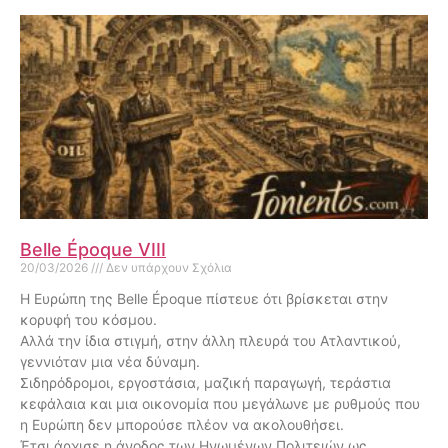
Belle Époque VIII
20/03/2026
Δεν υπάρχουν Σχόλια
Η Ευρώπη της Belle Époque πίστευε ότι βρίσκεται στην
κορυφή του κόσμου.
Αλλά την ίδια στιγμή, στην άλλη πλευρά του Ατλαντικού,
γεννιόταν μια νέα δύναμη.
Σιδηρόδρομοι, εργοστάσια, μαζική παραγωγή, τεράστια
κεφάλαια και μια οικονομία που μεγάλωνε με ρυθμούς που
η Ευρώπη δεν μπορούσε πλέον να ακολουθήσει.
Έτσι άρχισε η άνοδος των Ηνωμένων Πολιτειών ως