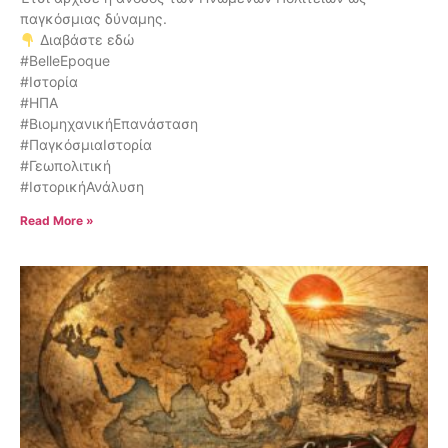
παγκόσμιας δύναμης.
Διαβάστε εδώ
#BelleEpoque
#Ιστορία
#ΗΠΑ
#ΒιομηχανικήΕπανάσταση
#ΠαγκόσμιαΙστορία
#Γεωπολιτική
#ΙστορικήΑνάλυση
Read More »