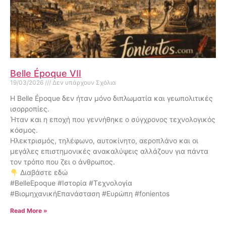
Belle Époque VII
19/03/2026
Δεν υπάρχουν Σχόλια
Η Belle Époque δεν ήταν μόνο διπλωματία και γεωπολιτικές
ισορροπίες.
Ήταν και η εποχή που γεννήθηκε ο σύγχρονος τεχνολογικός
κόσμος.
Ηλεκτρισμός, τηλέφωνο, αυτοκίνητο, αεροπλάνο και οι
μεγάλες επιστημονικές ανακαλύψεις αλλάζουν για πάντα
τον τρόπο που ζει ο άνθρωπος.
Διαβάστε εδώ
#BelleEpoque #Ιστορία #Τεχνολογία
#ΒιομηχανικήΕπανάσταση #Ευρώπη #fonientos
Read More »