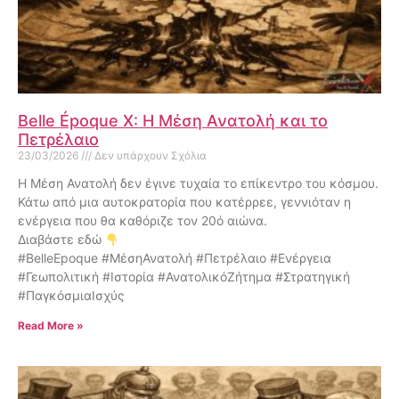
Belle Époque X: Η Μέση Ανατολή και το
Πετρέλαιο
23/03/2026
Δεν υπάρχουν Σχόλια
Η Μέση Ανατολή δεν έγινε τυχαία το επίκεντρο του κόσμου.
Κάτω από μια αυτοκρατορία που κατέρρεε, γεννιόταν η
ενέργεια που θα καθόριζε τον 20ό αιώνα.
Διαβάστε εδώ
#BelleEpoque #ΜέσηΑνατολή #Πετρέλαιο #Ενέργεια
#Γεωπολιτική #Ιστορία #ΑνατολικόΖήτημα #Στρατηγική
#ΠαγκόσμιαΙσχύς
Read More »