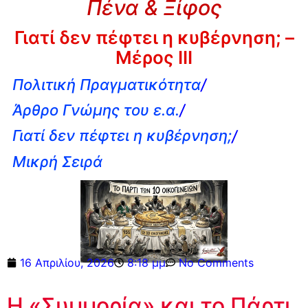
Πένα & Ξίφος
Γιατί δεν πέφτει η κυβέρνηση; –
Μέρος ΙΙI
Πολιτική Πραγματικότητα
/
Άρθρο Γνώμης του ε.α.
/
Γιατί δεν πέφτει η κυβέρνηση;
/
Μικρή Σειρά
16 Απριλίου, 2026
8:18 μμ
No Comments
Η «Συμμορία» και το Πάρτι