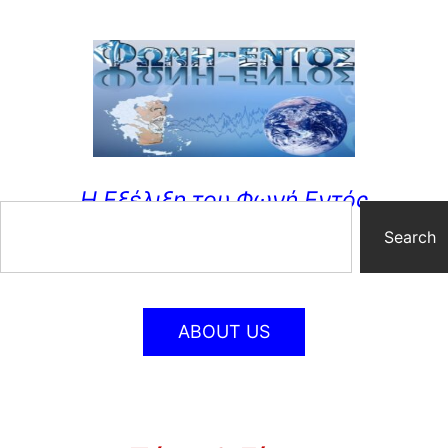
Η Εξέλιξη του Φωνή Εντός
Search
ABOUT US