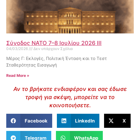
Σύνοδος ΝΑΤΟ 7–8 Ιουλίου 2026 III
04/03/2026
Δεν υπάρχουν Σχόλια
Μέρος Γ: Εκλογές, Πολιτική Ένταση και το Τεστ
Σταθερότητας Εισαγωγή
Read More »
Αν το βρήκατε ενδιαφέρον και σας έδωσε
τροφή για σκέψη, μπορείτε να το
κοινοποιήσετε.
Facebook
LinkedIn
X
Telegram
WhatsApp