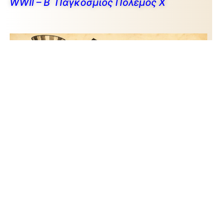
WWII – Β΄ Παγκόσμιος Πόλεμος X
Κατασκοπεία: Η Αόρατη Ιστορία της
Ισχύος XI