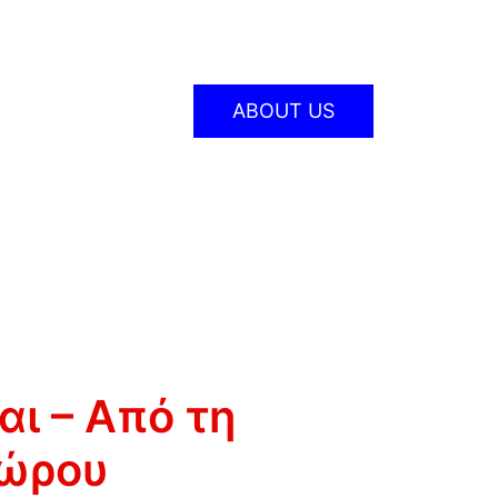
ABOUT US
ι – Από τη
πώρου